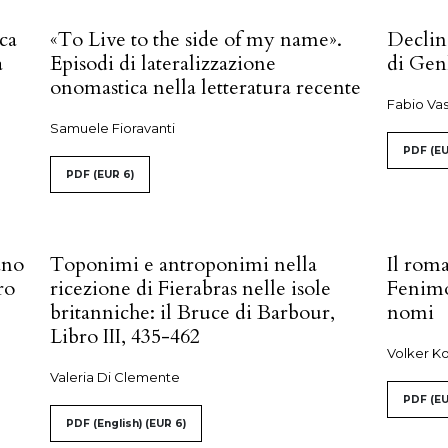
ca
«To Live to the side of my name».
Declin
a
Episodi di lateralizzazione
di Gen
onomastica nella letteratura recente
Fabio Vas
Samuele Fioravanti
PDF
(EU
PDF
(EUR 6)
ano
Toponimi e antroponimi nella
Il roma
ro
ricezione di Fierabras nelle isole
Fenimo
britanniche: il Bruce di Barbour,
nomi
Libro III, 435-462
Volker K
Valeria Di Clemente
PDF
(EU
PDF (English)
(EUR 6)