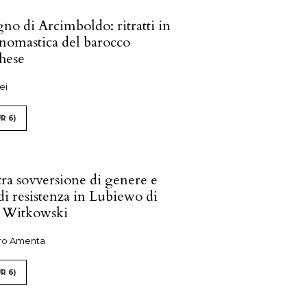
no di Arcimboldo: ritratti in
onomastica del barocco
hese
ei
R 6)
ra sovversione di genere e
di resistenza in Lubiewo di
 Witkowski
ro Amenta
R 6)