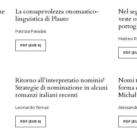
ne
La consapevolezza onomastico-
Nel seg
linguistica di Plauto
veste 
portog
Patrizia Paradisi
Matteo R
PDF
(EUR 6)
PDF
(EU
Ritorno all’interpretatio nominis?
Nomi t
Strategie di nominazione in alcuni
forma 
romanzi italiani recenti
Michał
Leonardo Terrusi
Alessand
PDF
(EUR 6)
PDF
(EU