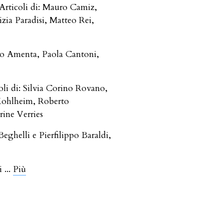
Articoli di: Mauro Camiz,
ia Paradisi, Matteo Rei,
dro Amenta, Paola Cantoni,
coli di: Silvia Corino Rovano,
Kohlheim, Roberto
rine Verries
eghelli e Pierfilippo Baraldi,
gi
...
Più
#