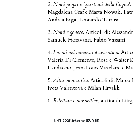
2.
Nomi propri e 'questioni della lingua'.
Magdalena Graf e Marta Nowak, Patriz
Andrea Riga, Leonardo Terrusi
3.
Nomi e genere
. Articoli di: Alessan
Samuele Fioravanti, Fabio Vassarri
4.
I nomi nei romanzi d'avventura
. Arti
Valeria Di Clemente, Rosa e Walter 
Randaccio, Jean-Louis Vaxelaire e Ma
5.
Altra onomastica.
Articoli di: Marco B
Iveta Valentová e Milan Hrvalík
6.
Riletture e prospettive
, a cura di Lui
##issue.tableOfContents#
INNT 2025_interno
(EUR 55)