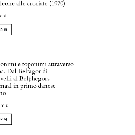
eone alle crociate (1970)
chi
R 6)
onimi e toponimi attraverso
pa. Dal Belfagor di
velli al Belphegors
rmaal in primo danese
no
amiz
R 6)