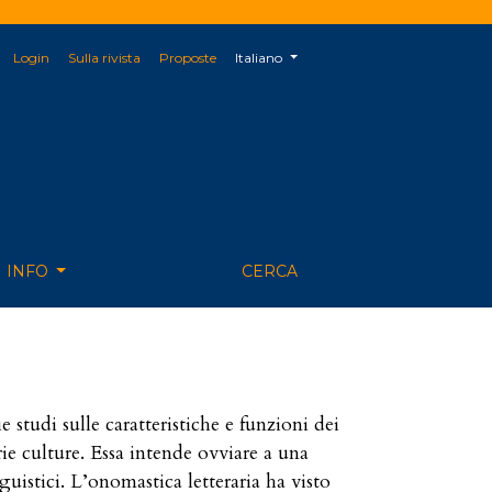
##plugins.themes.healthSciences.langu
Login
Sulla rivista
Proposte
Italiano
INFO
CERCA
 studi sulle caratteristiche e funzioni dei
ie culture. Essa intende ovviare a una
uistici. L’onomastica letteraria ha visto