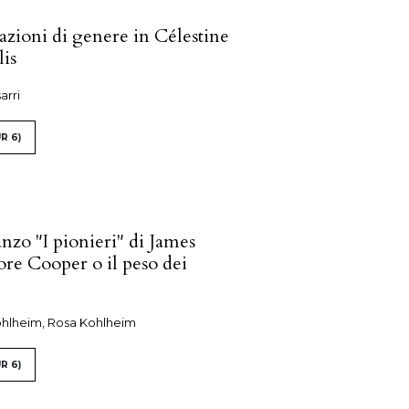
azioni di genere in Célestine
lis
arri
R 6)
nzo "I pionieri" di James
re Cooper o il peso dei
ohlheim, Rosa Kohlheim
R 6)