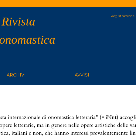
Registrazione
 Rivista
 onomastica
ARCHIVI
AVVISI
a internazionale di onomastica letteraria” (= iNnt) accoglie
re letterarie, ma in genere nelle opere artistiche delle var
ica, italiani e non, che hanno interessi prevalentemente ling