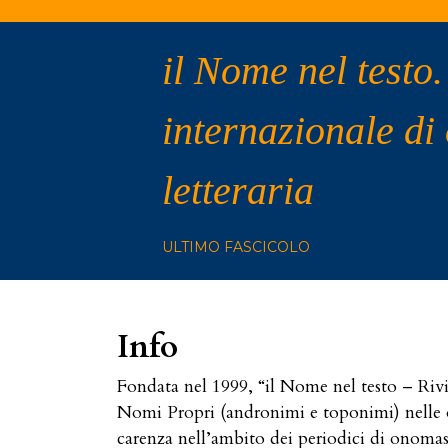
il Nome nel testo.
internazionale di
letteraria
ULTIMO FASCICOLO
Info
Fondata nel 1999, “il Nome nel testo – Rivist
Nomi Propri (andronimi e toponimi) nelle ope
carenza nell’ambito dei periodici di onomast