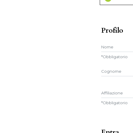
Profilo
Nome
*
Obbligatorio
##user.middle
Affiliazione
*
Obbligatorio
Entra