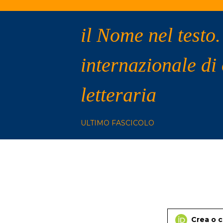
il Nome nel testo.
internazionale di
letteraria
ULTIMO FASCICOLO
Crea o c