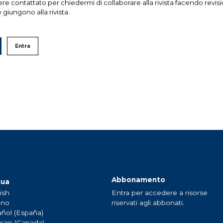
ere contattato per chiedermi di collaborare alla rivista facendo revisi
giungono alla rivista.
Entra
Abbonamento
gua
ish
Entra per accedere a risorse
ano
riservati agli abbonati.
ñol (España)
çais (Canada)