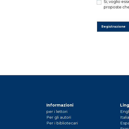
Si, voglio ess
proposte che 
Registrazione
Informazioni
Lin
per i lettori
Engl
Per gli autori
Itali
Per i bibliotecari
Espa
Fran