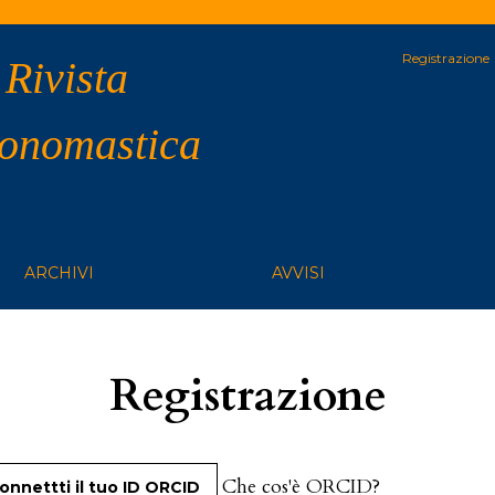
Registrazione
 Rivista
 onomastica
ARCHIVI
AVVISI
Registrazione
Che cos'è ORCID?
onnettti il tuo ID ORCID