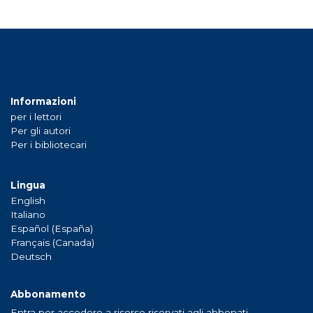
Informazioni
per i lettori
Per gli autori
Per i bibliotecari
Lingua
English
Italiano
Español (España)
Français (Canada)
Deutsch
Abbonamento
Entra per accedere a risorse riservati agli abbonati.