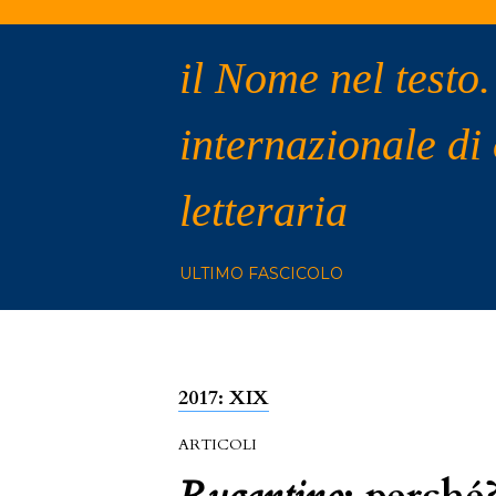
il Nome nel testo.
internazionale di
letteraria
ULTIMO FASCICOLO
2017: XIX
ARTICOLI