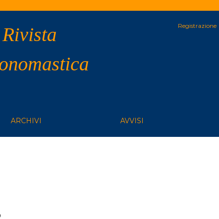
Registrazione
 Rivista
 onomastica
ARCHIVI
AVVISI