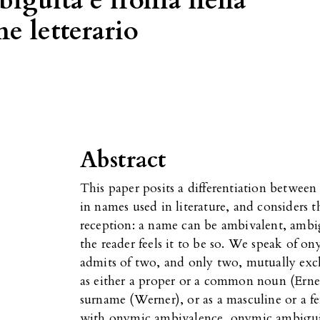
iguità e ironia nella
e letterario
Abstract
This paper posits a differentiation betwee
in names used in literature, and considers 
reception: a name can be ambivalent, ambigu
the reader feels it to be so. We speak of
admits of two, and only two, mutually exclu
as either a proper or a common noun (Ernest 
surname (Werner), or as a masculine or a f
with onymic ambivalence, onymic ambiguit