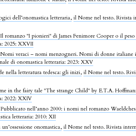
gici dell’onomastica letteraria
,
il Nome nel testo. Rivista i
,
Il romanzo "I pionieri" di James Fenimore Cooper o il pes
ia: 2025: XXVII
,
Nomi veraci – nomi menzogneri. Nomi di donne italiane i
onale di onomastica letteraria: 2023: XXV
de nella letteratura tedesca: gli inizi
,
il Nome nel testo. Riv
e in the fairy tale "The strange Child" by E.T.A. Hoffma
ia: 2022: XXIV
,
Pubblicato nell’anno 2000: i nomi nel romanzo Waeldche
tica letteraria: 2010: XII
di un’ossessione onomastica
,
il Nome nel testo. Rivista inter