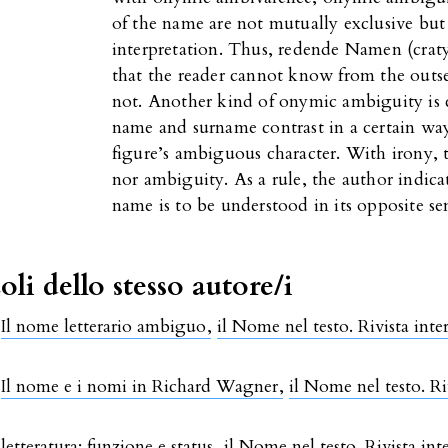
of the name are not mutually exclusive but j
interpretation. Thus, redende Namen (crat
that the reader cannot know from the outse
not. Another kind of onymic ambiguity is c
name and surname contrast in a certain wa
figure’s ambiguous character. With irony, 
nor ambiguity. As a rule, the author indic
name is to be understood in its opposite se
oli dello stesso autore/i
,
Il nome letterario ambiguo
,
il Nome nel testo. Rivista inte
,
Il nome e i nomi in Richard Wagner
,
il Nome nel testo. Ri
letteratura: funzione e status
,
il Nome nel testo. Rivista int