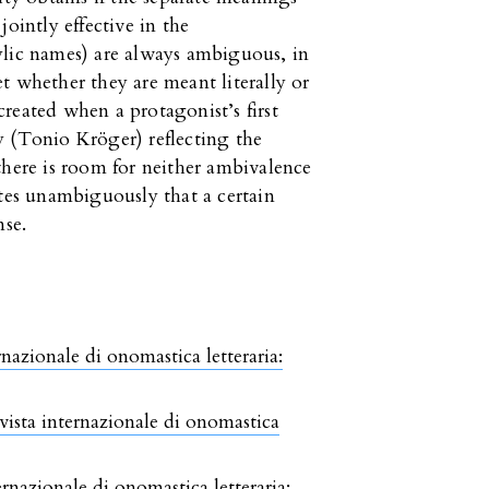
ointly effective in the
ylic names) are always ambiguous, in
t whether they are meant literally or
reated when a protagonist’s first
y (Tonio Kröger) reflecting the
there is room for neither ambivalence
ates unambiguously that a certain
nse.
rnazionale di onomastica letteraria:
vista internazionale di onomastica
ernazionale di onomastica letteraria: