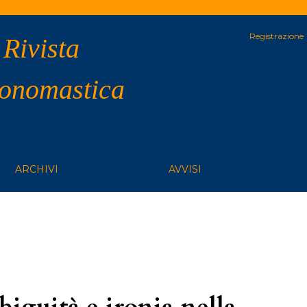
Registrazione
 Rivista
 onomastica
ARCHIVI
AVVISI