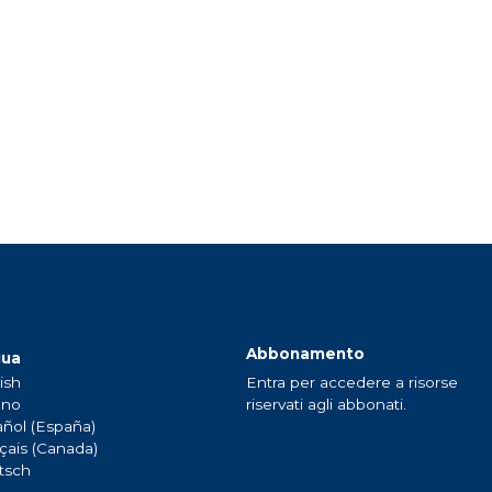
Abbonamento
gua
ish
Entra per accedere a risorse
ano
riservati agli abbonati.
ñol (España)
çais (Canada)
tsch