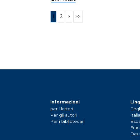
1
2
>
>>
Informazioni
Lin
per i lettori
Engl
Per gli autori
Itali
Per i bibliotecari
Espa
Fran
Deu