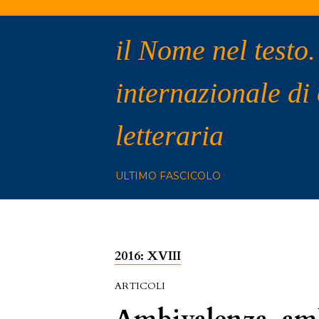
il Nome nel testo.
internazionale di
letteraria
ULTIMO FASCICOLO
2016: XVIII
ARTICOLI