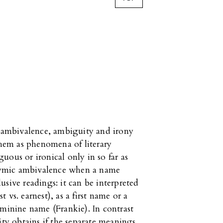
n ambivalence, ambiguity and irony
them as phenomena of literary
ous or ironical only in so far as
 onymic ambivalence when a name
sive readings: it can be interpreted
vs. earnest), as a first name or a
eminine name (Frankie). In contrast
y obtains if the separate meanings