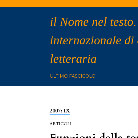
il Nome nel testo.
internazionale di
letteraria
ULTIMO FASCICOLO
2007: IX
ARTICOLI