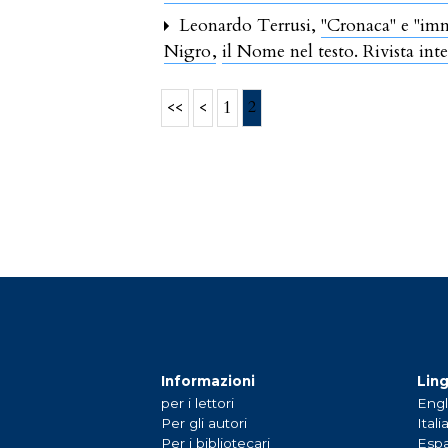
Leonardo Terrusi,
"Cronaca" e "im
Nigro
,
il Nome nel testo. Rivista int
<<
<
1
2
Informazioni
Lin
per i lettori
Engl
Per gli autori
Itali
Per i bibliotecari
Espa