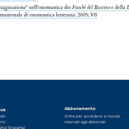
maginazione" nell'onomastica dei
Fuochi del Basento
e della
B
ernazionale di onomastica letteraria: 2005: VII
Abbonamento
gua
ish
Entra per accedere a risorse
ano
riservati agli abbonati.
ñol (España)