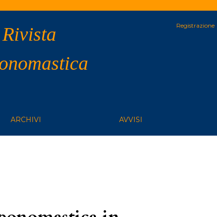
Registrazione
 Rivista
 onomastica
ARCHIVI
AVVISI