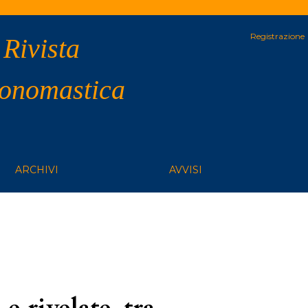
Registrazione
 Rivista
 onomastica
ARCHIVI
AVVISI