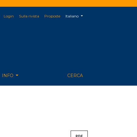
##plugins.themes.healthSciences.langu
Login
Sulla rivista
Proposte
Italiano
INFO
CERCA
PDF