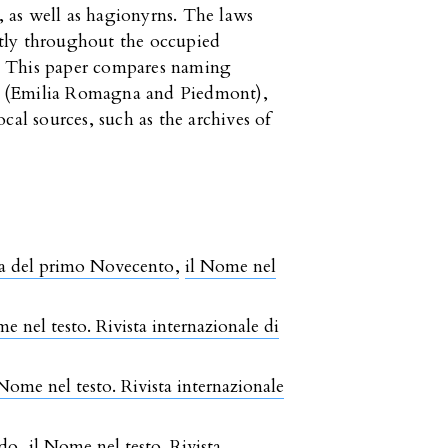
y, as well as hagionyrns. The laws
tly throughout the occupied
ns. This paper compares naming
eas (Emilia Romagna and Piedmont),
cal sources, such as the archives of
nzia del primo Novecento
,
il Nome nel
e nel testo. Rivista internazionale di
 Nome nel testo. Rivista internazionale
ndo
,
il Nome nel testo. Rivista