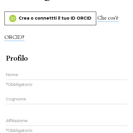
Che cos'è
Crea o connettti il tuo ID ORCID
ORCID?
Profilo
Nome
*
Obbligatorio
##user.middleName##
Affiliazione
*
Obbligatorio