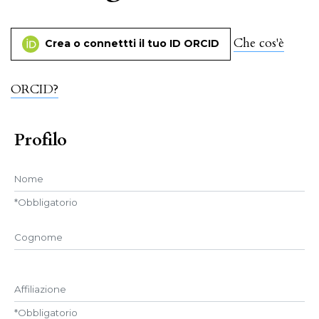
Che cos'è
Crea o connettti il tuo ID ORCID
ORCID?
Profilo
Nome
*
Obbligatorio
##user.middleName##
Affiliazione
*
Obbligatorio