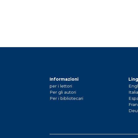
Informazioni
Lin
per i lettori
Engl
Per gli autori
Itali
Per i bibliotecari
Espa
Fran
Deu