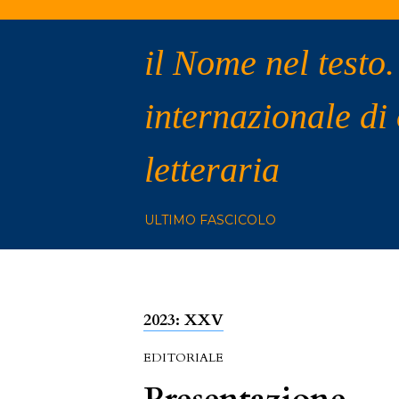
il Nome nel testo.
internazionale di
letteraria
ULTIMO FASCICOLO
2023: XXV
EDITORIALE