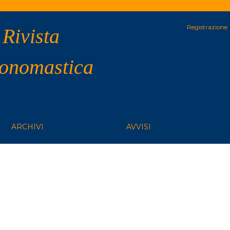
Registrazione
 Rivista
 onomastica
ARCHIVI
AVVISI