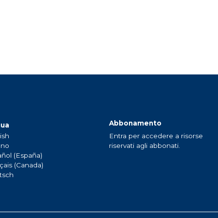
Abbonamento
gua
ish
Entra per accedere a risorse
ano
riservati agli abbonati.
ñol (España)
çais (Canada)
tsch