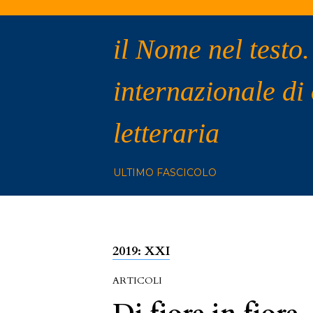
il Nome nel testo.
internazionale di
letteraria
ULTIMO FASCICOLO
2019: XXI
ARTICOLI