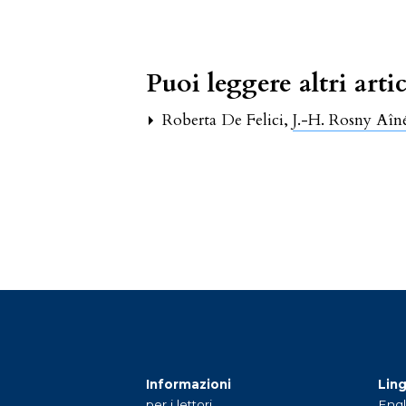
Puoi leggere altri artic
Roberta De Felici,
J.-H. Rosny Aîné 
Informazioni
Lin
per i lettori
Engl