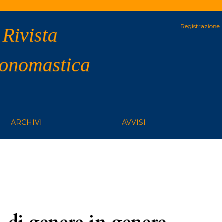
Registrazione
 Rivista
 onomastica
ARCHIVI
AVVISI