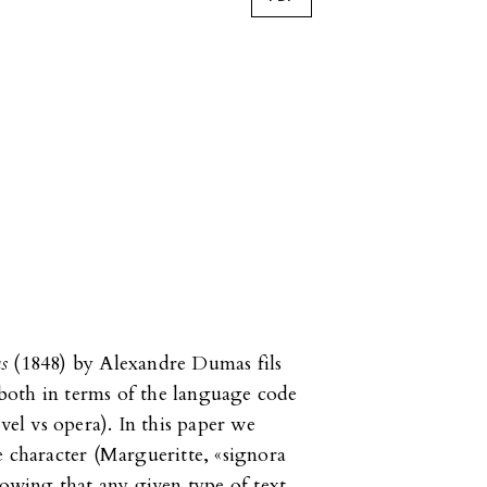
s
(1848) by Alexandre Dumas fils
both in terms of the language code
vel vs opera). In this paper we
e character (Margueritte, «signora
howing that any given type of text