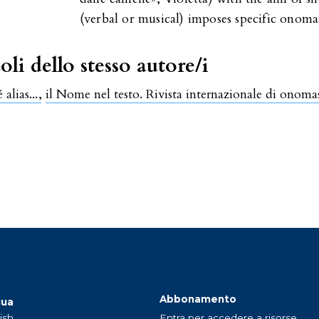
(verbal or musical) imposes specific onoma
oli dello stesso autore/i
alias...
,
il Nome nel testo. Rivista internazionale di onomas
Abbonamento
gua
ish
Entra per accedere a risorse