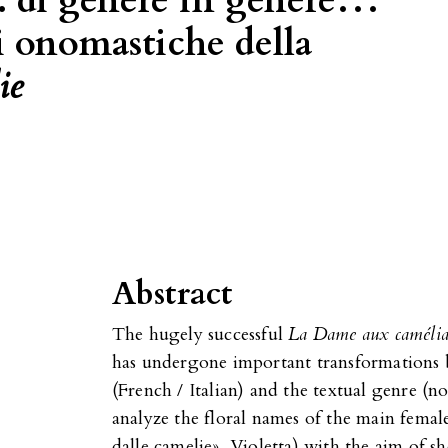
... di genere in genere…
i onomastiche della
ie
Abstract
The hugely successful
La Dame aux camélia
has undergone important transformations 
(French / Italian) and the textual genre (no
analyze the floral names of the main femal
dalle camelie», Violetta) with the aim of s