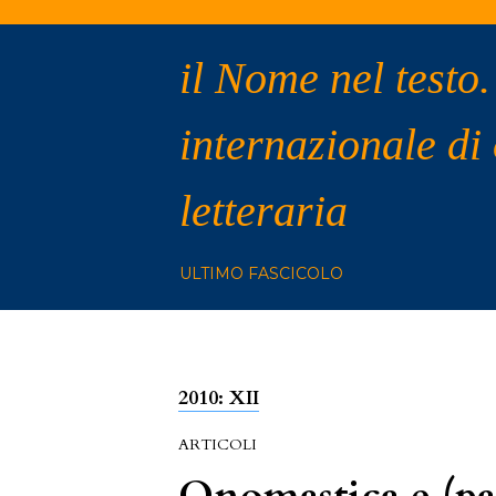
il Nome nel testo.
internazionale di
letteraria
ULTIMO FASCICOLO
2010: XII
ARTICOLI