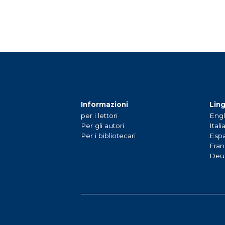
Informazioni
Lin
per i lettori
Engl
Per gli autori
Itali
Per i bibliotecari
Espa
Fran
Deu