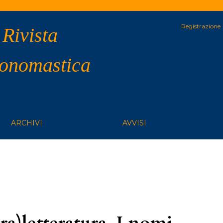
Registrazione
 Rivista
 onomastica
ARCHIVI
AVVISI