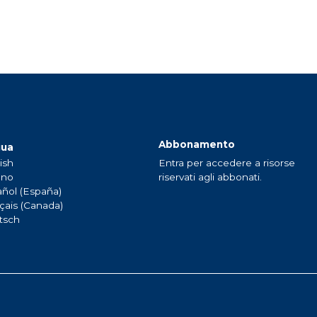
Abbonamento
gua
ish
Entra per accedere a risorse
ano
riservati agli abbonati.
ñol (España)
çais (Canada)
tsch