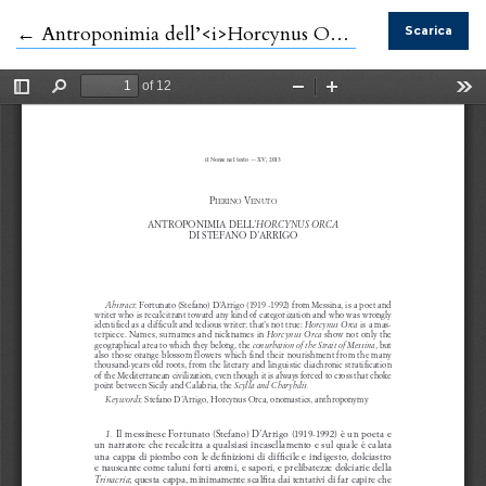
Ritorna ai dettagli dell'articolo
←
Antroponimia dell’<i>Horcynus Orca</i> di Stefano d’Arrigo
Scarica