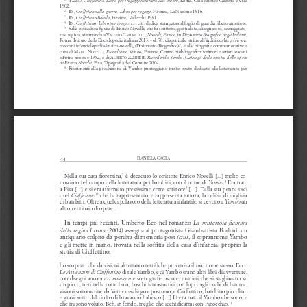
1902.
i
.
, 
, firenze, la nazione 1916.
Ciuffettino alla guerra. Libro per ragazzi
2
D
i
.
, 
, firenze, v
allecchi 1931. 
Ciuffettino Balilla
3
D
i
.
, 
..., cit., dedica stampata sul foglio di guardia libero anteriore.
Ciuffettino. Libro per i ragazzi
4
D
  sulla poliedrica figura di enrico novelli, che fu scrittore, giornalista, disegnatore, sceneggiato-
5
re e regista, si rimanda a 
V
 C
, 
, in 
, 
Novelli, Enrico
Dizionario Biografico degli Italiani
alerio
amarotto
roma, istituto della enciclopedia italiana 2013, vol. 78, disponibile online all’indirizzo http://www.
treccani.it/enciclopedia/enrico-novelli_(dizionario-Biografico)/
, e alle biografie commemorative a 
cura di 
m
 n
, 
, firenze, centro biobliografico scrittori e artisti toscani 
Ricordiamo Yambo
ario
oVelli
«firme nostre» 1982, e di 
a
 Z
, 
Ricordando Yambo. Catalogo della mostra delle opere 
lberto
ampieri
, pisa, t
ipografia del comune 2004.
di Enrico Novelli
   riferimenti  alla  produzione  di  Yambo  punteggiano  molte  opere  dedicate  alla  letteratura  per  
6
44
daniela cacia
nella  sua  casa  fiorentina,
  è  deceduto  lo  scrittore  enrico  novelli  [...]  molto  co-
7
nosciuto nel campo della letteratura per bambini, con il nome di 
.
 era nato 
Yambo
8
a pisa [...] e si era affermato prestissimo come scrittore
 [...]. dalla sua penna uscì 
9
quel 
 che ha rappresentato, e rappresenta tuttora, la delizia di migliaia 
Ciuffettino
10
di bambini. oltre a quel capolavoro della letteratura infantile, si devono a 
un 
Yambo 
altro centinaio di opere...
in  tempi  più  recenti,  umberto  eco  nel  romanzo  
La  misteriosa  fiamma  
 (2004) assegna al protagonista giambattista Bodoni, un 
della regina Loana
antiquario colpito da perdita di memoria post 
, il soprannome Yambo 
ictus
e  gli  mette  in  mano,  trovata  nella  soffitta  della  casa  d’infanzia,  proprio  la  
storia di ciuffettino:
ho scoperto che da visioni altrettanto terrifìche proveniva il mio nome stesso. ecco 
 di tale Yambo, e di Yambo erano altri libri di avventure, 
Le Avventure di Ciuffettino
con disegni ancora 
 e scenografie oscure, manieri che si stagliavano su 
art nouveau
un picco, neri nella notte buia, boschi fantasmatici con lupi dagli occhi di fiamma, 
visioni sottomarine da v
erne casalingo e postumo, e ciuffettino, bambino piccolino 
e graziosetto dal ciuffo di bravaccio fiabesco [...] lì era nato il Yambo che sono, e 
che mi sono voluto. Beh, in fondo, meglio che identificarmi con pinocchio.
11