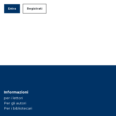
Entra
Registrati
Informazioni
per i lettori
Per gli autori
Per i bibliotecari