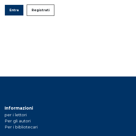
Entra
Registrati
Informazioni
per i lettori
Per gli autori
Per i bibliotecari