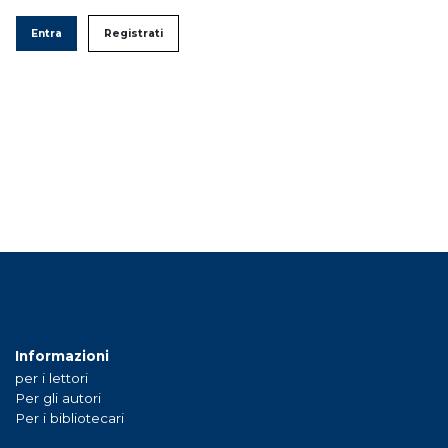
Entra
Registrati
Informazioni
per i lettori
Per gli autori
Per i bibliotecari