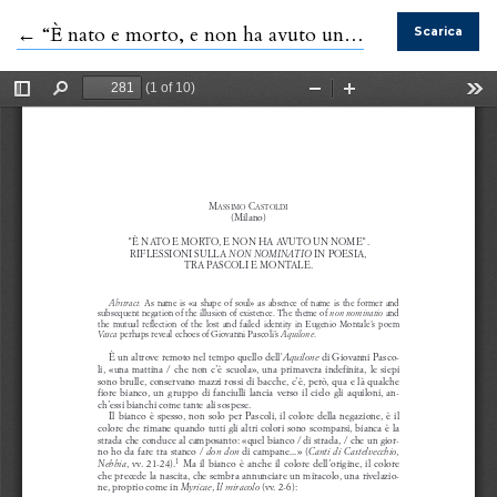
Ritorna ai dettagli dell'articolo
←
“È nato e morto, e non ha avuto un nome”. Riflessioni sulla non nominatio in poesia, tra Pascoli e Montale
Scarica